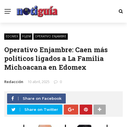
EDOMEX
FGJEM
OPERATIVO ENJAMBRE
Operativo Enjambre: Caen más
políticos ligados a La Familia
Michoacana en Edomex
Redacción
10 abril, 2025
0
Share on Facebook
Share on Twitter