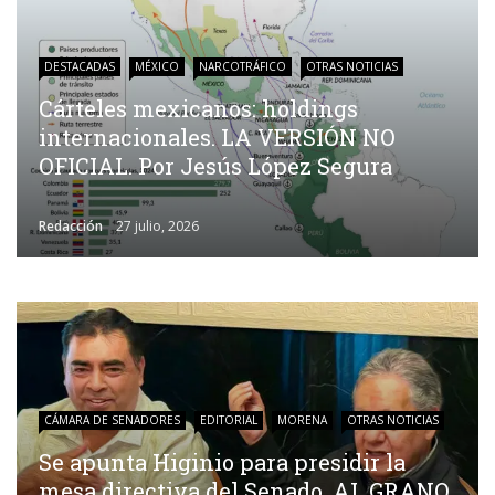
DESTACADAS
MÉXICO
NARCOTRÁFICO
OTRAS NOTICIAS
Cárteles mexicanos: holdings
internacionales. LA VERSIÓN NO
OFICIAL. Por Jesús López Segura
Redacción
27 julio, 2026
CÁMARA DE SENADORES
EDITORIAL
MORENA
OTRAS NOTICIAS
Se apunta Higinio para presidir la
mesa directiva del Senado. AL GRANO.