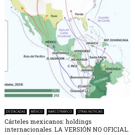
Nancy Nápoles niega haber planeado
su secuestro y relata cómo escapó
23:15
Nancy Nápoles, la alcaldesa de
Tenancingo acusada de
autosecuestrarse, rompe el silencio
21:30
DESTACADAS
MÉXICO
NARCOTRÁFICO
OTRAS NOTICIAS
Cárteles mexicanos: holdings
internacionales. LA VERSIÓN NO OFICIAL.