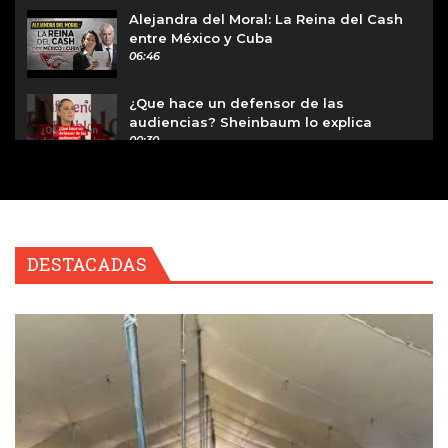
Alejandra del Moral: La Reina del Cash
entre México y Cuba
06:46
¿Que hace un defensor de las
audiencias? Sheinbaum lo explica
00:30
"Dejaremos de hacer negocios con
México": Trump presume regreso de
empresas a Estados Unidos
02:31
DESTACADAS
¿Adiós Celulares en las Aulas? La
Estrategia Definitiva de la SEP contra
Redes Sociales
02:04
Julio Astillero acusa que la
transformación prometida no llegó al
Estado de México
21:58