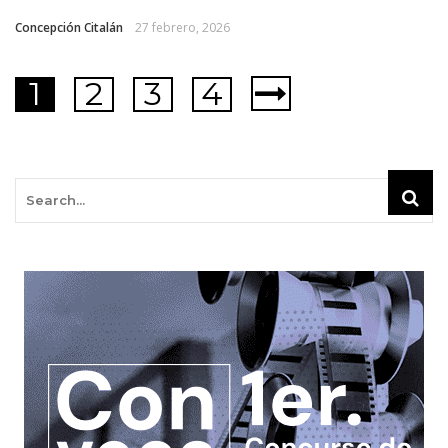
Concepción Citalán
27 febrero, 2026
1
2
3
4