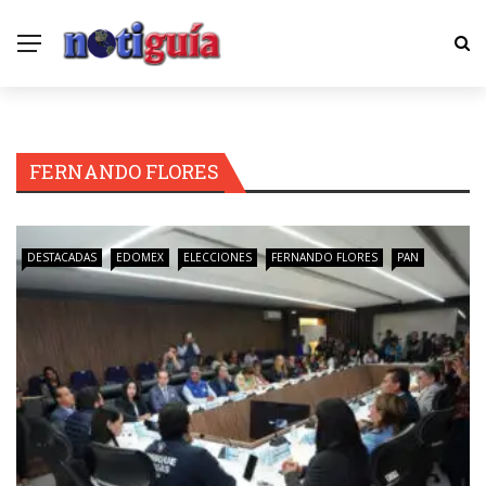
FERNANDO FLORES
DESTACADAS
EDOMEX
ELECCIONES
FERNANDO FLORES
PAN