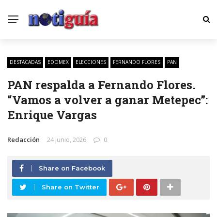
DESTACADAS
EDOMEX
ELECCIONES
FERNANDO FLORES
PAN
PAN respalda a Fernando Flores.
“Vamos a volver a ganar Metepec”:
Enrique Vargas
Redacción
24 junio, 2026
0
Share on Facebook
Share on Twitter