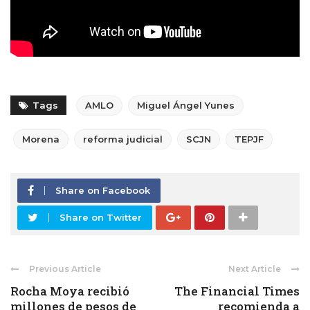
Tags
AMLO
Miguel Ángel Yunes
Morena
reforma judicial
SCJN
TEPJF
Share on Facebook
Share on Twitter
Previous Article
Next Article
Rocha Moya recibió
The Financial Times
millones de pesos de
recomienda a