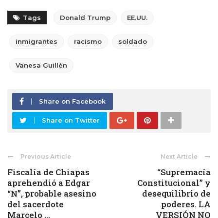
Tags
Donald Trump
EE.UU.
inmigrantes
racismo
soldado
Vanesa Guillén
Share on Facebook
Share on Twitter
Previous Article
Next Article
Fiscalía de Chiapas
“Supremacía
aprehendió a Edgar
Constitucional” y
“N”, probable asesino
desequilibrio de
del sacerdote
poderes. LA
Marcelo ...
VERSIÓN NO