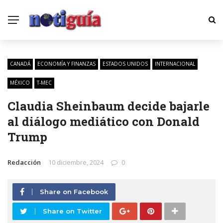
CANADÁ
ECONOMÍA Y FINANZAS
ESTADOS UNIDOS
INTERNACIONAL
MÉXICO
T-MEC
Claudia Sheinbaum decide bajarle
al diálogo mediático con Donald
Trump
Redacción
10 diciembre, 2024
0
Share on Facebook
Share on Twitter