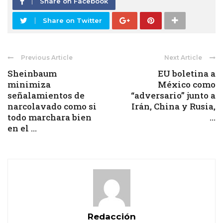
Share on Facebook
Share on Twitter
Previous Article
Next Article
Sheinbaum
EU boletina a
minimiza
México como
señalamientos de
“adversario” junto a
narcolavado como si
Irán, China y Rusia,
todo marchara bien
...
en el ...
Redacción