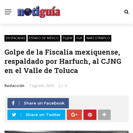
DESTACADAS
ESTADO DE MÉXICO
FGJEM
FGR
NARCOTRÁFICO
Golpe de la Fiscalía mexiquense,
respaldado por Harfuch, al CJNG
en el Valle de Toluca
Redacción
7 agosto, 2025
0
Share on Facebook
Share on Twitter