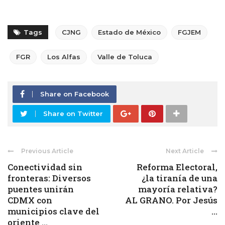
Tags
CJNG
Estado de México
FGJEM
FGR
Los Alfas
Valle de Toluca
Share on Facebook
Share on Twitter
Previous Article
Next Article
Conectividad sin
Reforma Electoral,
fronteras: Diversos
¿la tiranía de una
puentes unirán
mayoría relativa?
CDMX con
AL GRANO. Por Jesús
municipios clave del
...
oriente ...