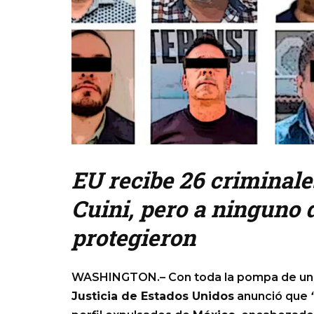
EU recibe 26 criminales
Cuini, pero a ninguno d
protegieron
WASHINGTON.– Con toda la pompa de un op
Justicia de Estados Unidos
anunció que
“