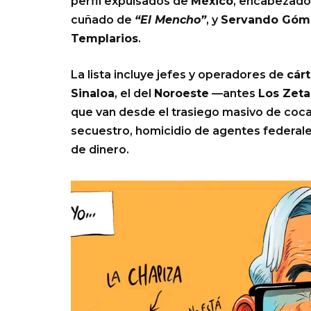
perfil expulsados de
México
, encabezado
cuñado de
“El Mencho”
, y
Servando Góm
Templarios
.
La lista incluye jefes y operadores de
cárt
Sinaloa
, el del
Noroeste
—antes
Los Zeta
que van desde el trasiego masivo de cocaí
secuestro, homicidio de agentes federale
de dinero.