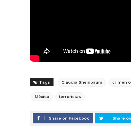
Tags
Claudia Sheinbaum
crimen 
México
terroristas
Share on Facebook
Share on