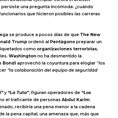
do persiste una pregunta incómoda: ¿cuándo
xfuncionarios que hicieron posibles las carreras
rega se produce a pocos días de que
The New
nald Trump
ordenó al
Pentágono
preparar un
etiquetados como
organizaciones terroristas
,
ales.
Washington
no ha desmentido la
 Bondi
aprovechó la coyuntura para elogiar “los
cer
“la colaboración del equipo de seguridad
i”
y
“La Tuta”
, figuran operadores de
“Los
omo el traficante de personas
Abdul Karim
ndenado, recibiría una pena menor a la cadena
d de la pena capital, una amenaza que, más que