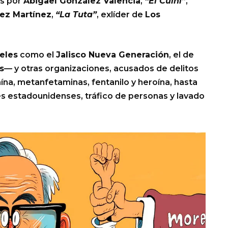
s por
Abigael González Valencia
,
“El Cuini”
,
ez Martínez
,
“La Tuta”
, exlíder de
Los
eles
como el
Jalisco Nueva Generación
, el de
s
— y otras organizaciones, acusados de delitos
na, metanfetaminas, fentanilo y heroína, hasta
s estadounidenses, tráfico de personas y lavado