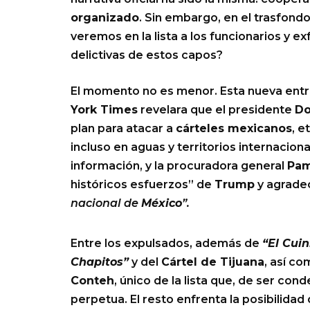
organizado
. Sin embargo, en el trasfon
veremos en la lista a los funcionarios y e
delictivas de estos capos?
El momento no es menor. Esta nueva ent
York Times
revelara que el presidente
Do
plan para atacar a
cárteles mexicanos
, 
incluso en aguas y territorios internacion
información, y la procuradora general
Pam
históricos esfuerzos” de
Trump
y agrade
nacional de
México
”.
Entre los expulsados, además de
“El Cuin
Chapitos”
y del
Cártel de Tijuana
, así c
Conteh
, único de la lista que, de ser co
perpetua. El resto enfrenta la posibilida