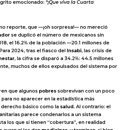
 grito emocionado:
“¡Que viva la Cuarta
smo reporte, que —¡oh sorpresa!— no mereció
ador
se duplicó el número de mexicanos sin
2018, el 16.2% de la población —20.1 millones de
ara 2024, tras el fiasco del
Insabi
, las crisis de
nestar
, la cifra se disparó a 34.2%: 44.5 millones
te, muchos de ellos expulsados del sistema por
gren que algunos
pobres
sobrevivan con un poco
e para no aparecer en la estadística más
n derecho básico como la
salud
. Al contrario: el
anitarias parece condenarlos a un sistema
ta los que sí tienen “cobertura”, en realidad