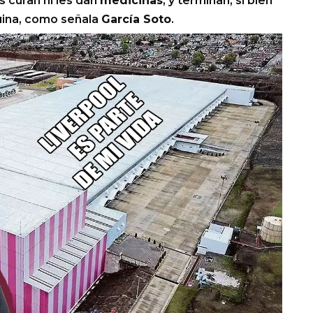
s curan ni les dan
medicinas
, y terminan, si bien
quina, como señala
García Soto
.