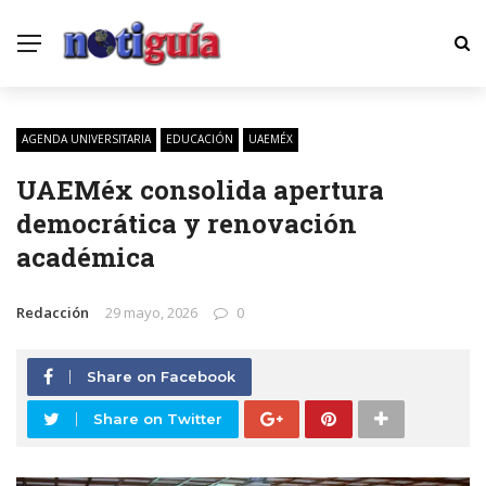
AGENDA UNIVERSITARIA
EDUCACIÓN
UAEMÉX
UAEMéx consolida apertura
democrática y renovación
académica
Redacción
29 mayo, 2026
0
Share on Facebook
Share on Twitter