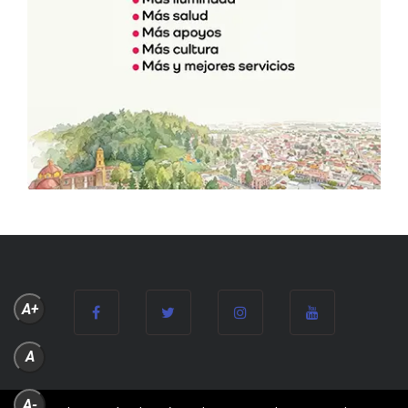
A+
A
A-