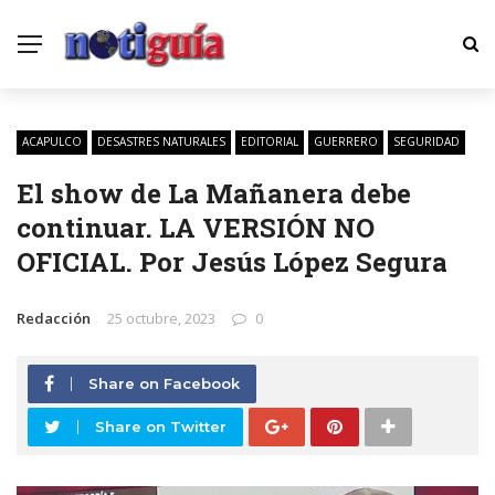
ACAPULCO
DESASTRES NATURALES
EDITORIAL
GUERRERO
SEGURIDAD
El show de La Mañanera debe
continuar. LA VERSIÓN NO
OFICIAL. Por Jesús López Segura
Redacción
25 octubre, 2023
0
Share on Facebook
Share on Twitter