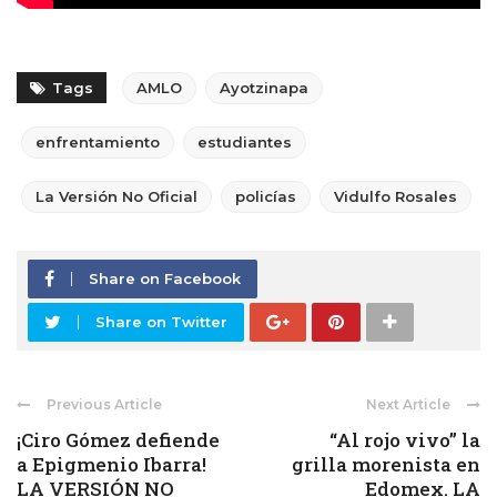
Tags
AMLO
Ayotzinapa
enfrentamiento
estudiantes
La Versión No Oficial
policías
Vidulfo Rosales
Share on Facebook
Share on Twitter
Previous Article
Next Article
¡Ciro Gómez defiende
“Al rojo vivo” la
a Epigmenio Ibarra!
grilla morenista en
LA VERSIÓN NO
Edomex. LA