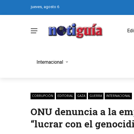
jueves, agosto 6
Edi
Internacional
CORRUPCIÓN
EDITORIAL
GAZA
GUERRA
INTERNACIONAL
ONU denuncia a la em
“lucrar con el genocid