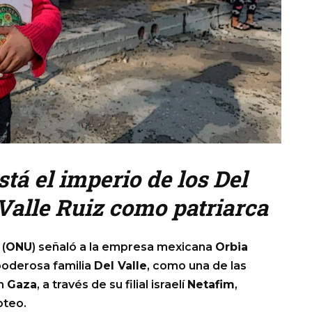
tá el imperio de los Del
 Valle Ruiz como patriarca
(
ONU
) señaló a la empresa mexicana
Orbia
 poderosa familia
Del Valle
, como una de las
n
Gaza
, a través de su filial israelí
Netafim
,
oteo.