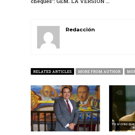
cheques”: GEM. LA VERSIÓN ...
Redacción
RELATED ARTICLES
MORE FROM AUTHOR
MOR