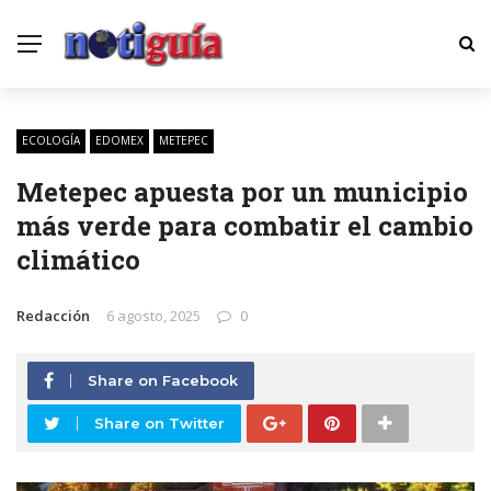
ECOLOGÍA
EDOMEX
METEPEC
Metepec apuesta por un municipio
más verde para combatir el cambio
climático
Redacción
6 agosto, 2025
0
Share on Facebook
Share on Twitter