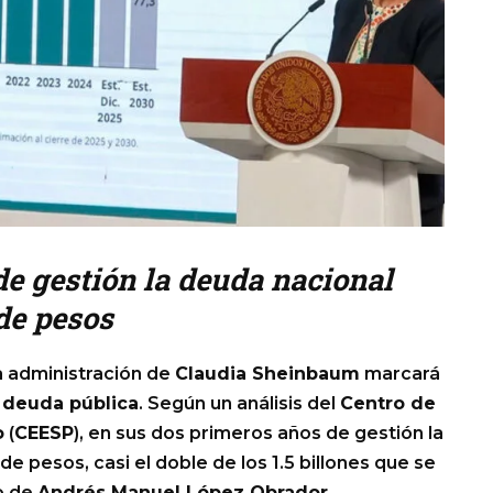
e gestión la deuda nacional
de pesos
a administración de
Claudia Sheinbaum
marcará
a
deuda pública
. Según un análisis del
Centro de
o
(
CEESP
), en sus dos primeros años de gestión la
e pesos, casi el doble de los 1.5 billones que se
o de
Andrés Manuel López Obrador
.