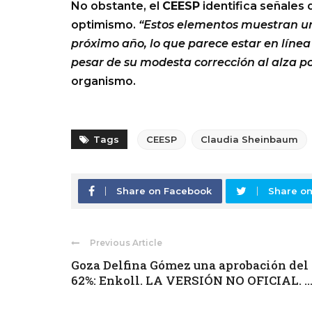
No obstante, el
CEESP
identifica señales
optimismo.
“Estos elementos muestran un
próximo año, lo que parece estar en línea
pesar de su modesta corrección al alza po
organismo.
Tags
CEESP
Claudia Sheinbaum
Share on Facebook
Share on
Previous Article
Goza Delfina Gómez una aprobación del
62%: Enkoll. LA VERSIÓN NO OFICIAL. ..