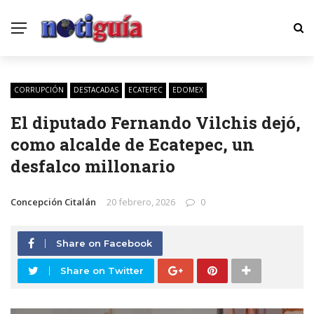
CORRUPCIÓN
DESTACADAS
ECATEPEC
EDOMEX
El diputado Fernando Vilchis dejó,
como alcalde de Ecatepec, un
desfalco millonario
Concepción Citalán
20 febrero, 2026
0
Share on Facebook
Share on Twitter