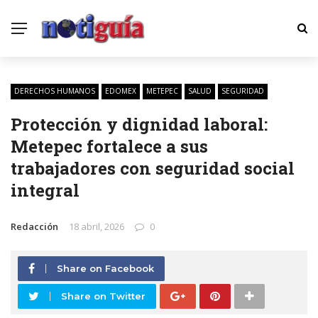
DERECHOS HUMANOS
EDOMEX
METEPEC
SALUD
SEGURIDAD
Protección y dignidad laboral:
Metepec fortalece a sus
trabajadores con seguridad social
integral
Redacción
18 abril, 2026
0
Share on Facebook
Share on Twitter