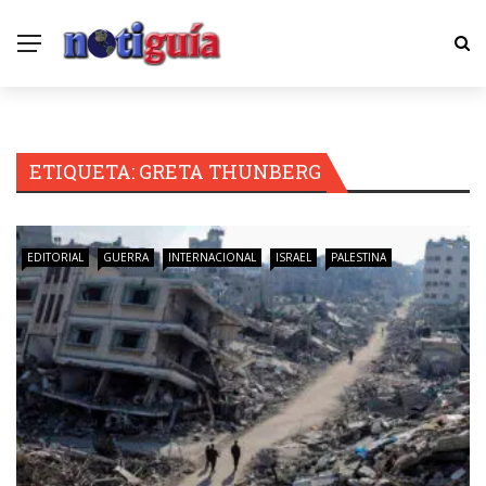
ETIQUETA:
GRETA THUNBERG
EDITORIAL
GUERRA
INTERNACIONAL
ISRAEL
PALESTINA