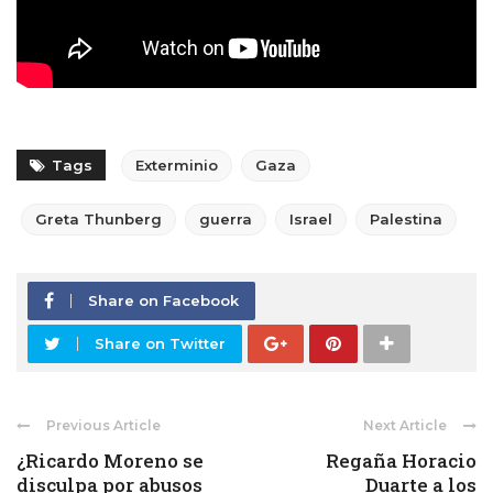
Tags
Exterminio
Gaza
Greta Thunberg
guerra
Israel
Palestina
Share on Facebook
Share on Twitter
Previous Article
Next Article
¿Ricardo Moreno se
Regaña Horacio
disculpa por abusos
Duarte a los