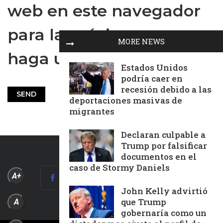
web en este navegador
para la próxima vez que
MORE NEWS
haga un comentario.
Estados Unidos
podría caer en
recesión debido a las
deportaciones masivas de
migrantes
Declaran culpable a
Trump por falsificar
documentos en el
caso de Stormy Daniels
A+
John Kelly advirtió
que Trump
A
gobernaría como un