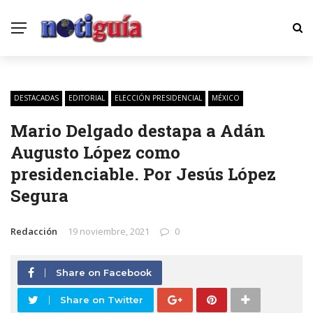
DESTACADAS
EDITORIAL
ELECCIÓN PRESIDENCIAL
MÉXICO
Mario Delgado destapa a Adán
Augusto López como
presidenciable. Por Jesús López
Segura
Redacción
19 noviembre, 2021
0
Share on Facebook
Share on Twitter