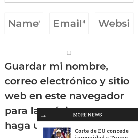
Guardar mi nombre,
correo electrónico y sitio
web en este navegador
para la próxima vez que
MORE NEWS
haga un comentario.
Corte de EU concede
inmunidad a Trump