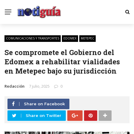
COMUNICACIONES Y TRANSPORTES
EDOMEX
METEPEC
Se compromete el Gobierno del
Edomex a rehabilitar vialidades
en Metepec bajo su jurisdicción
Redacción
7 julio, 2025
0
Share on Facebook
Share on Twitter