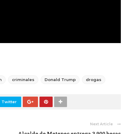
m
criminales
Donald Trump
drogas
 Twitter
Next Article
Alcalde de Metepec entrega 3,900 becas