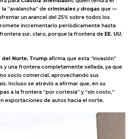
erá para
Claudia Sheinbaum
, quien tendrá el
ar la “avalancha” de
criminales
y
drogas
que —
enfrentar un arancel del 25% sobre todos los
 promete incrementarlo periódicamente hasta
rontera sur, claro, porque la frontera de
EE. UU.
 del Norte
,
Trump
afirma que esta “invasión”
as y una frontera completamente sellada, ya que
mo socio comercial, aprovechando sus
s. Incluso se atrevió a afirmar que, en su
pas a la frontera “por cortesía” y “sin costo,”
n exportaciones de autos hacia el norte.