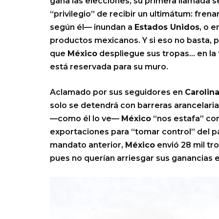
gana las elecciones, su primera llamada s
“privilegio” de recibir un ultimátum: fren
según él— inundan a
Estados Unidos
, o 
productos mexicanos. Y si eso no basta,
que
México
despliegue sus tropas… en la f
está reservada para su muro.
Aclamado por sus seguidores en
Carolina
solo se detendrá con barreras arancelari
—como él lo ve—
México
“nos estafa” co
exportaciones para “tomar control” del paí
mandato anterior,
México
envió 28 mil tro
pues no querían arriesgar sus ganancias e