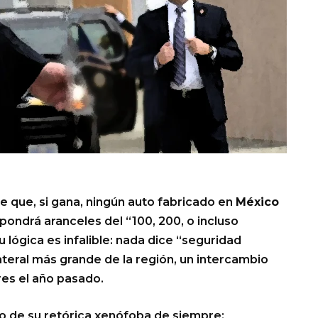
que, si gana, ningún auto fabricado en
México
ondrá aranceles del “100, 200, o incluso
u lógica es infalible: nada dice “seguridad
ateral más grande de la región, un intercambio
res el año pasado.
o de su retórica xenófoba de siempre: