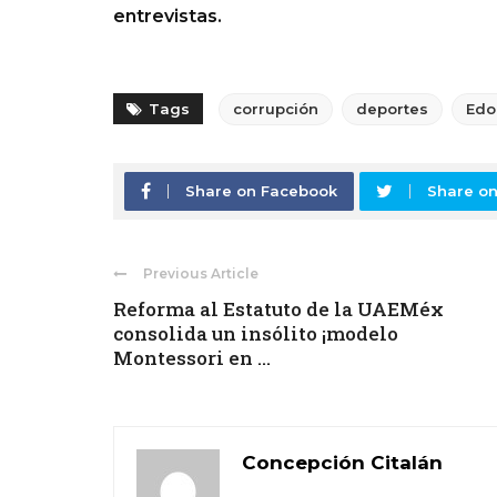
entrevistas.
Tags
corrupción
deportes
Ed
Share on Facebook
Share on
Previous Article
Reforma al Estatuto de la UAEMéx
consolida un insólito ¡modelo
Montessori en ...
Concepción Citalán