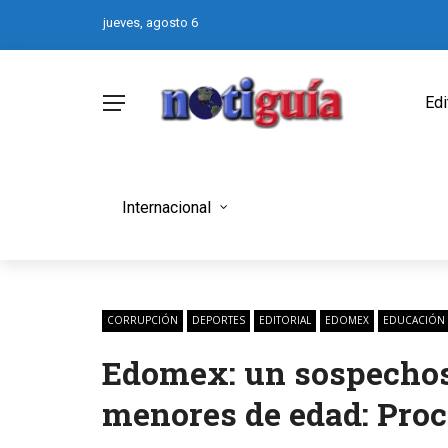
jueves, agosto 6
Edi
Internacional
CORRUPCIÓN
DEPORTES
EDITORIAL
EDOMEX
EDUCACIÓN
Edomex: un sospechoso
menores de edad: Pro