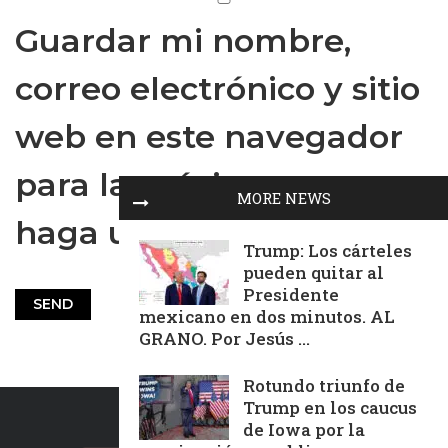
Guardar mi nombre,
correo electrónico y sitio
web en este navegador
para la próxima vez que
MORE NEWS
haga un comentario.
Trump: Los cárteles
pueden quitar al
Presidente
mexicano en dos minutos. AL
GRANO. Por Jesús ...
Rotundo triunfo de
Trump en los caucus
de Iowa por la