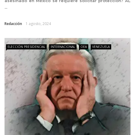
asesinado en México se requiere solicitar protección? AL
...
Redacción
1 agosto, 2024
ELECCIÓN PRESIDENCIAL
INTERNACIONAL
OEA
VENEZUELA