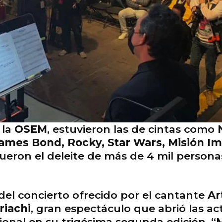
 la
OSEM
, estuvieron las de cintas como
 James Bond, Rocky, Star Wars, Misión I
ueron el deleite de más de 4 mil persona
ó del concierto ofrecido por el cantante
Ar
riachi
, gran espectáculo que abrió las ac
cional en su trigésima segunda edición, “