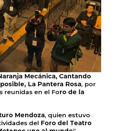
Naranja Mecánica, Cantando
mposible, La Pantera Rosa
, por
s reunidas en el Fo
ro de la
turo Mendoza
, quien estuvo
tividades del
Foro del Teatro
Metepec une al mundo
“.