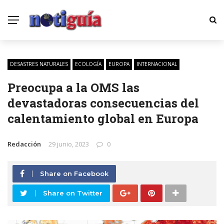
DESASTRES NATURALES
ECOLOGÍA
EUROPA
INTERNACIONAL
Preocupa a la OMS las
devastadoras consecuencias del
calentamiento global en Europa
Redacción
29 junio, 2023
0
Share on Facebook
Share on Twitter