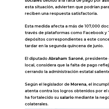
sociales
debido a la falta de pago por
asi
esta situación, advierten que podrían paral
reciben una respuesta satisfactoria.
Esta medida afecta a más de 107,000 doc
través de plataformas como Facebook y Tw
depósitos correspondientes a este conce
tardar en la segunda quincena de junio.
El diputado
Abraham Saroné
, presidente
local, considera que la falta de pago refle
cerrando la administración estatal salient
Según el legislador de
Morena
, el incump
atenta contra los logros obtenidos por el
ha fortalecido su
salario
mediante la neg
colaterales.