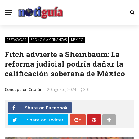
DESTACADAS
ECONOMÍA Y FINANZAS
MÉXICO
Fitch advierte a Sheinbaum: La
reforma judicial podría dañar la
calificación soberana de México
Concepción Citalán
20 agosto, 2024
0
Share on Facebook
Share on Twitter