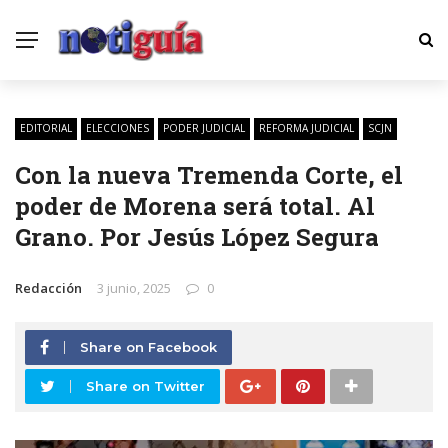
EDITORIAL
ELECCIONES
PODER JUDICIAL
REFORMA JUDICIAL
SCJN
Con la nueva Tremenda Corte, el
poder de Morena será total. Al
Grano. Por Jesús López Segura
Redacción
3 junio, 2025
0
Share on Facebook
Share on Twitter