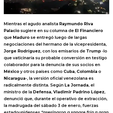
Mientras el agudo analista
Raymundo Riva
Palacio
sugiere en su columna de
El Financiero
que
Maduro
se entregó luego de largas
negociaciones del hermano de la vicepresidenta,
Jorge Rodríguez
, con los emisarios de
Trump
-lo
que vaticinaría su probable conversión en testigo
colaborador para la denuncia de sus socios en
México
y otros países como
Cuba
,
Colombia
o
Nicaragua
-, la versión oficial venezolana es
radicalmente distinta. Según
La Jornada
, el
ministro de la
Defensa
,
Vladimir Padrino López
,
denunció que, durante el operativo de extracción,
la madrugada del sábado 3 de enero, fuerzas
estadounidenses
“asesinaron a sangre fría a gran