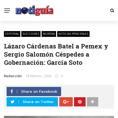
EDITORIAL
ELECCIONES
MORENA
NOTICIAS PRINCIPALES
Lázaro Cárdenas Batel a Pemex y
Sergio Salomón Céspedes a
Gobernación: García Soto
Redacción
18 febrero, 2026
0
Share on Facebook
Share on Twitter