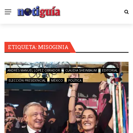
ETIQUETA:
MISOGINIA
ANDRÉS MANUEL LÓPEZ OBRADOR
CLAUDIA SHEINBAUM
EDITORIAL
ELECCIÓN PRESIDENCIAL
MÉXICO
POLÍTICA