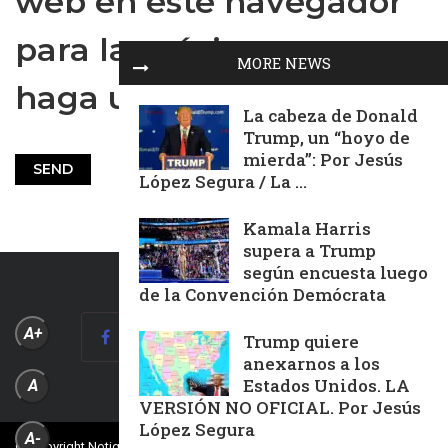
web en este navegador
para la próxima vez que
MORE NEWS
haga un comentario.
La cabeza de Donald
Trump, un “hoyo de
mierda”: Por Jesús
López Segura / La ...
Kamala Harris
supera a Trump
según encuesta luego
de la Convención Demócrata
A+
Trump quiere
anexarnos a los
Estados Unidos. LA
A
VERSIÓN NO OFICIAL. Por Jesús
López Segura
A-
© Copyright Notiguía Televisión, Todos Los Derechos Reservados.