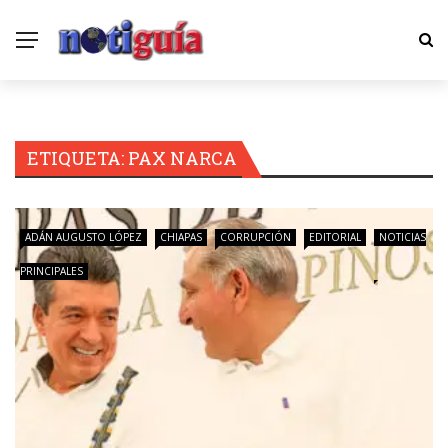
ETIQUETA:
PAX NARCA
ADÁN AUGUSTO LÓPEZ
CHIAPAS
CORRUPCIÓN
EDITORIAL
NOTICIAS
PRINCIPALES