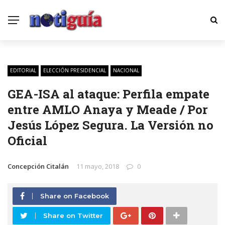
EDITORIAL
ELECCIÓN PRESIDENCIAL
NACIONAL
GEA-ISA al ataque: Perfila empate
entre AMLO Anaya y Meade / Por
Jesús López Segura. La Versión no
Oficial
Concepción Citalán
11 mayo, 2018
0
Share on Facebook
Share on Twitter