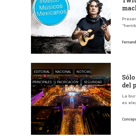
Twit
mach
Presen
“hembr
Fernand
EDITORIAL
NACIONAL
NOTICIAS
Sólo
PRINCIPALES
PACIFICACIÓN
SEGURIDAD
del 
La bur
es el
Concepc