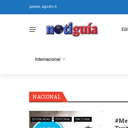
jueves, agosto 6
Edi
Internacional
NACIONAL
#MeT
DESTACADAS
EDITORIAL
NACIONAL