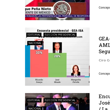
Concepc
EDITORIAL
ELECCIÓN PRESIDENCIAL
GEA-
NACIONAL
AMLO
Segur
Ciro 
Concepc
Encu
EDITORIAL
ELECCIÓN PRESIDENCIAL
José
/ La .
NACIONAL