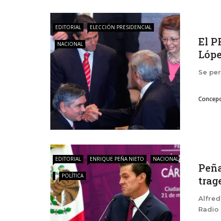
EDITORIAL
ELECCIÓN PRESIDENCIAL
El P
NACIONAL
Lópe
Se per
Concepc
EDITORIAL
ENRIQUE PEÑA NIETO
NACIONAL
Peña
POLÍTICA
trag
Alfred
Radio