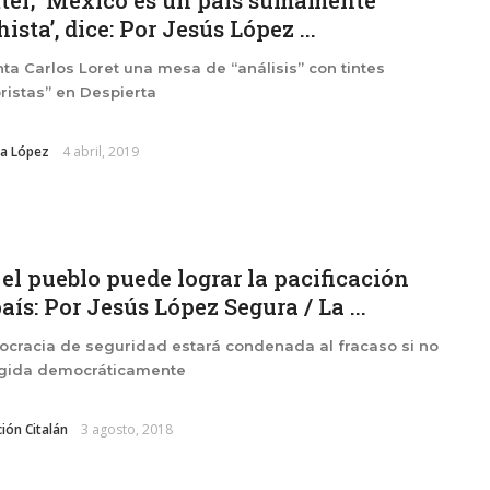
ter; ‘México es un país sumamente
ista’, dice: Por Jesús López ...
ta Carlos Loret una mesa de “análisis” con tintes
istas” en Despierta
a López
4 abril, 2019
 el pueblo puede lograr la pacificación
país: Por Jesús López Segura / La ...
ocracia de seguridad estará condenada al fracaso si no
egida democráticamente
ión Citalán
3 agosto, 2018