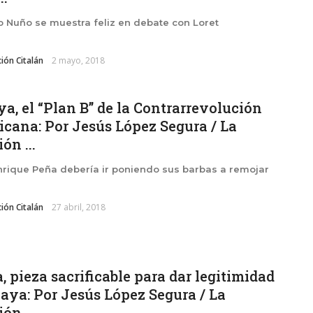
o Nuño se muestra feliz en debate con Loret
ión Citalán
2 mayo, 2018
a, el “Plan B” de la Contrarrevolución
cana: Por Jesús López Segura / La
ón ...
rique Peña debería ir poniendo sus barbas a remojar
ión Citalán
27 abril, 2018
, pieza sacrificable para dar legitimidad
aya: Por Jesús López Segura / La
ón ...