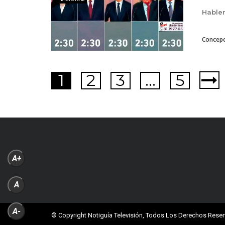
Hable
Concepc
1
2
3
…
5
A+
A
A-
© Copyright Notiguía Televisión, Todos Los Derechos Rese