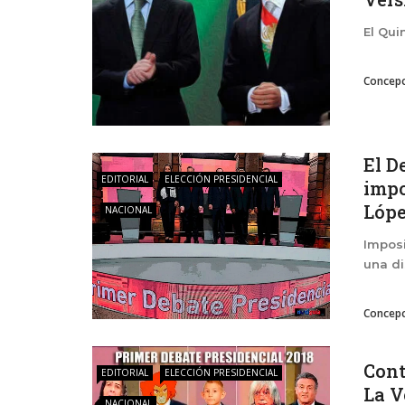
El Qui
Concepc
El D
EDITORIAL
ELECCIÓN PRESIDENCIAL
impo
López
NACIONAL
Imposi
una di
Concepc
Cont
EDITORIAL
ELECCIÓN PRESIDENCIAL
La V
NACIONAL