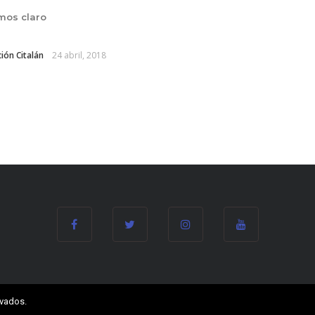
mos claro
ión Citalán
24 abril, 2018
rvados.