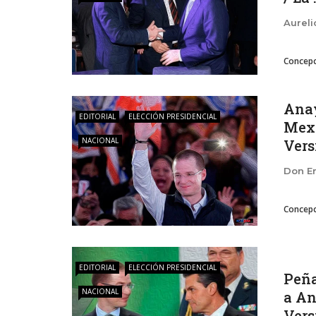
Aureli
Concepc
Anay
EDITORIAL
ELECCIÓN PRESIDENCIAL
Mexi
NACIONAL
Versi
Don En
Concepc
EDITORIAL
ELECCIÓN PRESIDENCIAL
Peña
NACIONAL
a An
Versi