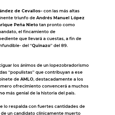
ández de Cevallos
– con las más altas
minente triunfo de
Andrés Manuel López
nrique Peña Nieto
tan pronto como
mandato, el fincamiento de
ediente que llevará a cuestas, a fin de
nfundible- del “
Quinazo
” del 89.
iguar los ánimos de un lopezobradorismo
idas “populistas” que contribuyan a ese
binete de
AMLO
, destacadamente a los
l mero ofrecimiento convencerá a muchos
mo
más genial de la historia del país.
e lo respalda con fuertes cantidades de
 de un candidato clínicamente muerto