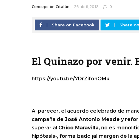
Concepción Citalán
26 abril, 2018
0
Share on Facebook
Share on
El Quinazo por venir. 
https://youtu.be/7DrZifonOMk
Al parecer, el acuerdo celebrado de mane
campaña de
José Antonio Meade
y refor
superar al
Chico Maravilla
, no es monolít
hipótesis-, formalizado ¡al margen de la a