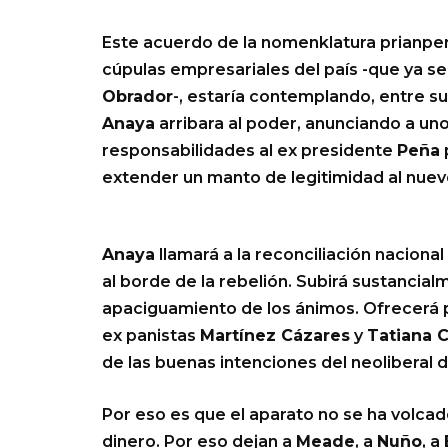
Este acuerdo de la nomenklatura prianpe
cúpulas empresariales del país -que ya se
Obrador
-, estaría contemplando, entre sus
Anaya
arribara al poder, anunciando a un
responsabilidades al ex presidente
Peña
extender un manto de legitimidad al nuevo 
Anaya
llamará a la reconciliación naciona
al borde de la rebelión. Subirá sustancia
apaciguamiento de los ánimos. Ofrecerá
ex panistas
Martínez Cázares
y
Tatiana C
de las buenas intenciones del neoliberal 
Por eso es que el aparato no se ha volca
dinero. Por eso dejan a
Meade
, a
Nuño
, a