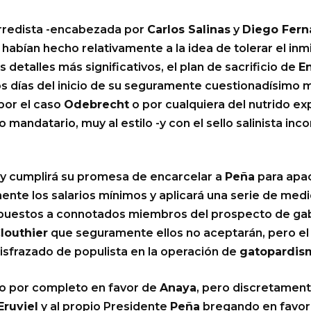
rredista -encabezada por
Carlos Salinas
y
Diego Fern
 habían hecho relativamente a la idea de tolerar el in
 detalles más significativos, el plan de sacrificio de
E
os días del inicio de su seguramente cuestionadísimo 
por el caso
Odebrecht
o por cualquiera del nutrido exp
mandatario, muy al estilo -y con el sello salinista inco
l y cumplirá su promesa de encarcelar a
Peña
para apac
lmente los salarios mínimos y aplicará una serie de med
 puestos a connotados miembros del prospecto de ga
louthier
que seguramente ellos no aceptarán, pero e
disfrazado de populista en la operación de
gatopardis
do por completo en favor de
Anaya
, pero discretament
Eruviel
y al propio Presidente
Peña
bregando en favor