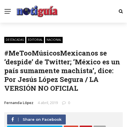
DESTACADAS
EDITORIAL
NACIONAL
#MeTooMúsicosMexicanos se
‘despide’ de Twitter; ‘México es un
país sumamente machista’, dice:
Por Jesús López Segura / LA
VERSIÓN NO OFICIAL
Fernanda López
4 abril, 2019
0
Share on Facebook