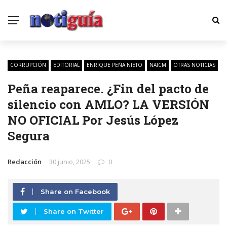
CORRUPCIÓN
EDITORIAL
ENRIQUE PEÑA NIETO
NAICM
OTRAS NOTICIAS
Peña reaparece. ¿Fin del pacto de
silencio con AMLO? LA VERSIÓN
NO OFICIAL Por Jesús López
Segura
Redacción
30 junio, 2025
0
Share on Facebook
Share on Twitter