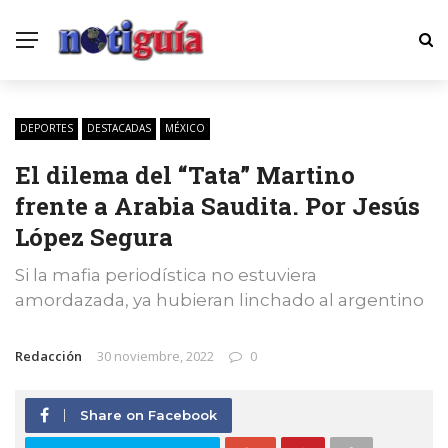
DEPORTES
DESTACADAS
MÉXICO
El dilema del “Tata” Martino
frente a Arabia Saudita. Por Jesús
López Segura
Si la mafia periodística no estuviera
amordazada, ya hubieran linchado al argentino
Redacción
30 noviembre, 2022
0
Share on Facebook