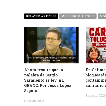
RELATED ARTICLES
MORE FROM AUTHOR
MOR
Ahora resulta que la
En Calima
palabra de Sergio
bloquearán
Sarmiento es ley. AL
contamina
GRANO. Por Jesús López
sanitario 
Segura
3 agosto, 2026
5 agosto, 2026