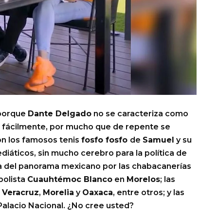
 porque
Dante Delgado
no se caracteriza como
r fácilmente, por mucho que de repente se
on los famosos tenis
fosfo fosfo
de
Samuel
y su
diáticos, sin mucho cerebro para la política de
da del panorama mexicano por las chabacanerías
bolista
Cuauhtémoc Blanco
en
Morelos
; las
n
Veracruz
,
Morelia
y
Oaxaca
, entre otros; y las
Palacio Nacional. ¿No cree usted?