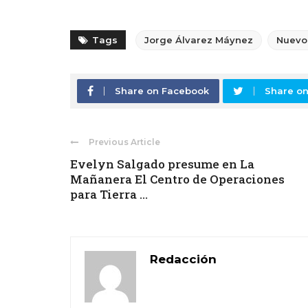
Tags
Jorge Álvarez Máynez
Nuevo
Share on Facebook
Share on
Previous Article
Evelyn Salgado presume en La
Mañanera El Centro de Operaciones
para Tierra ...
Redacción