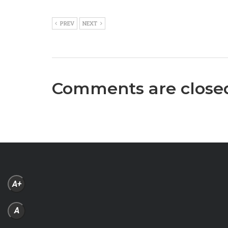
PREV
NEXT
Comments are close
A+
A