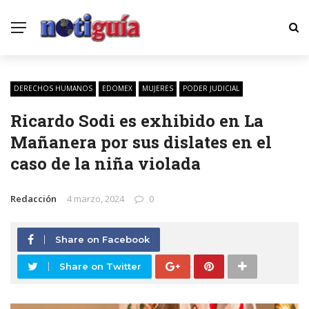
DERECHOS HUMANOS
EDOMEX
MUJERES
PODER JUDICIAL
Ricardo Sodi es exhibido en La
Mañanera por sus dislates en el
caso de la niña violada
Redacción
4 marzo, 2024
0
Share on Facebook
Share on Twitter