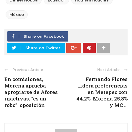
Daniel Noboa
Ecuador
hotmail noticias
México
Share on Facebook
Share on Twitter
Previous Article
Next Article
En comisiones,
Fernando Flores
Morena aprueba
lidera preferencias
apropiarse de Afores
en Metepec con
inactivas. “es un
44.2%; Morena 25.8%
robo”: oposición
y MC ...