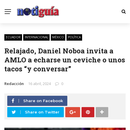
ECUADOR
INTERNACIONAL
MÉXICO
POLÍTICA
Relajado, Daniel Noboa invita a
AMLO a echarse un ceviche o unos
tacos “y conversar”
Redacción
16 abril, 2024
0
Share on Facebook
Share on Twitter