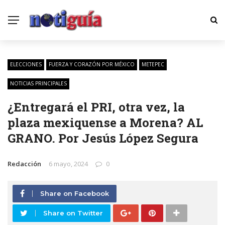
ELECCIONES
FUERZA Y CORAZÓN POR MÉXICO
METEPEC
NOTICIAS PRINCIPALES
¿Entregará el PRI, otra vez, la
plaza mexiquense a Morena? AL
GRANO. Por Jesús López Segura
Redacción
6 mayo, 2024
0
Share on Facebook
Share on Twitter