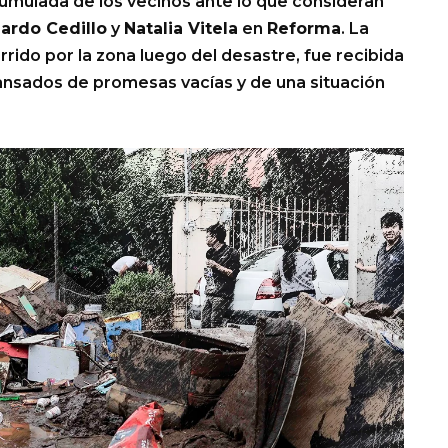
cumulada de los vecinos ante lo que consideran
ardo Cedillo
y
Natalia Vitela
en
Reforma
. La
rrido por la zona luego del desastre, fue recibida
cansados de promesas vacías y de una situación