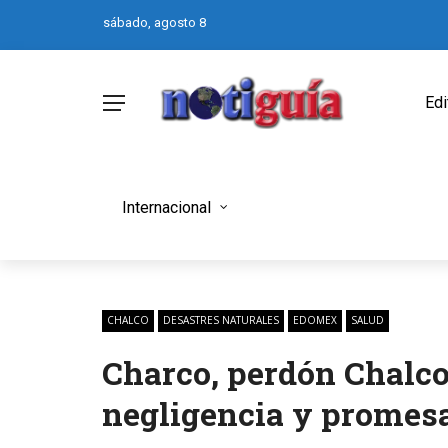
sábado, agosto 8
Edi
Internacional
CHALCO
DESASTRES NATURALES
EDOMEX
SALUD
Charco, perdón Chalco
negligencia y promes