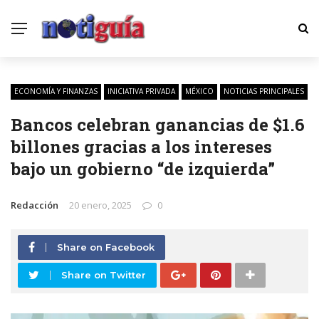
ECONOMÍA Y FINANZAS
INICIATIVA PRIVADA
MÉXICO
NOTICIAS PRINCIPALES
Bancos celebran ganancias de $1.6
billones gracias a los intereses
bajo un gobierno “de izquierda”
Redacción
20 enero, 2025
0
Share on Facebook
Share on Twitter